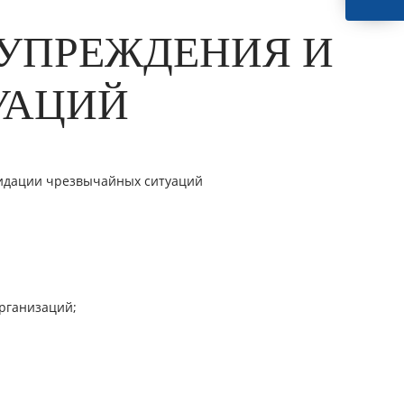
УПРЕЖДЕНИЯ И
УАЦИЙ
видации чрезвычайных ситуаций
рганизаций;